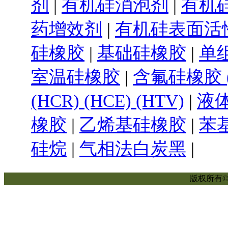
剂
|
有机硅消泡剂
|
有机
药增效剂
|
有机硅表面活
硅橡胶
|
基础硅橡胶
|
单
室温硅橡胶
|
含氟硅橡胶 (
(HCR) (HCE) (HTV)
|
液体
橡胶
|
乙烯基硅橡胶
|
苯
硅烷
|
气相法白炭黑
|
版权所有© 