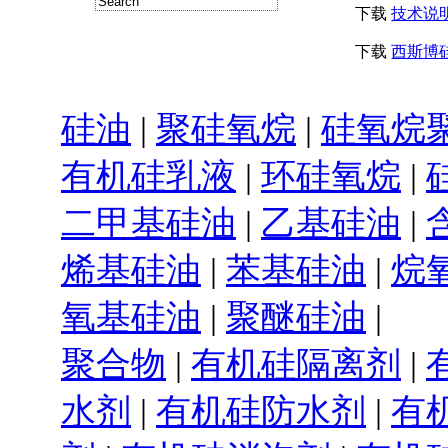
下载
技术说
下载
西斯博
硅油
|
聚硅氧烷
|
硅氧烷
有机硅乳液
|
环硅氧烷
|
二甲基硅油
|
乙基硅油
|
烯基硅油
|
苯基硅油
|
烷
氧基硅油
|
聚醚硅油
|
聚合物
|
有机硅隔离剂
|
水剂
|
有机硅防水剂
|
有