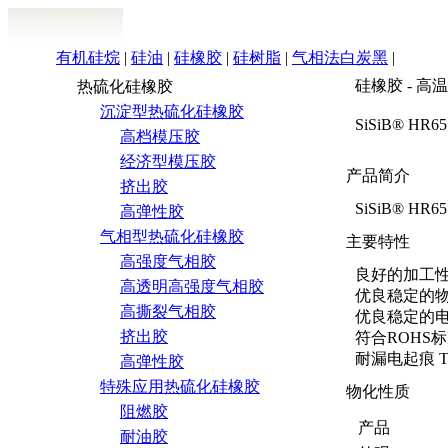
有机硅烷
|
硅油
|
硅橡胶
|
硅树脂
|
气相法白炭黑
|
硅橡胶 - 
热硫化硅橡胶
沉淀型热硫化硅橡胶
SiSiB® H
高档模压胶
经济型模压胶
产品简介
挤出胶
SiSiB® 
高弹性胶
气相型热硫化硅橡胶
主要特性
高强度气相胶
良好的加工
高透明高强度气相胶
优良稳定的
高撕裂气相胶
优良稳定的
挤出胶
符合ROHS
耐漏电起痕 T
高弹性胶
特殊应用热硫化硅橡胶
物化性质
阻燃胶
产品
耐油胶