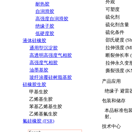
外观
耐热胶
可塑度
自润滑胶
硫化剂
高强度自润滑胶
硫化剂含量
绝缘子胶
硫化条件
低硬度胶
邵氏硬度 (Sho
液体硅橡胶
拉伸强度 (MP
通用型沉淀胶
高透明高强度气相胶
断裂伸长率 (
高强度气相胶
拉伸永久变形 
油墨基胶
撕裂强度 (KN
玻纤涂覆硅树脂基胶
产品应用
硅橡胶生胶
绝缘子 避雷
甲基生胶
乙烯基生胶
包装和储存
苯基乙烯基生胶
本品标准包装
乙烯基氟生胶
射。
氟硅橡胶 (FSR)
技术中心