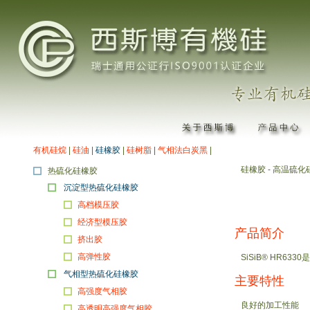
有机硅烷
|
硅油
|
硅橡胶
|
硅树脂
|
气相法白炭黑
|
硅橡胶 - 高温硫化
热硫化硅橡胶
沉淀型热硫化硅橡胶
高档模压胶
经济型模压胶
产品简介
挤出胶
高弹性胶
SiSiB® HR6
气相型热硫化硅橡胶
主要特性
高强度气相胶
良好的加工性能
高透明高强度气相胶