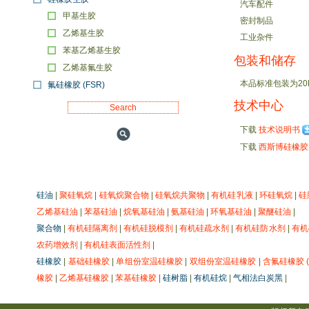
汽车配件
甲基生胶
密封制品
乙烯基生胶
工业杂件
苯基乙烯基生胶
包装和储存
乙烯基氟生胶
本品标准包装为2
氟硅橡胶 (FSR)
技术中心
下载
技术说明书
下载
西斯博硅橡
硅油
|
聚硅氧烷
|
硅氧烷聚合物
|
硅氧烷共聚物
|
有机硅乳液
|
环硅氧烷
|
硅
乙烯基硅油
|
苯基硅油
|
烷氧基硅油
|
氨基硅油
|
环氧基硅油
|
聚醚硅油
|
聚合物
|
有机硅隔离剂
|
有机硅脱模剂
|
有机硅疏水剂
|
有机硅防水剂
|
有机
农药增效剂
|
有机硅表面活性剂
|
硅橡胶
|
基础硅橡胶
|
单组份室温硅橡胶
|
双组份室温硅橡胶
|
含氟硅橡胶 (
橡胶
|
乙烯基硅橡胶
|
苯基硅橡胶
|
硅树脂
|
有机硅烷
|
气相法白炭黑
|