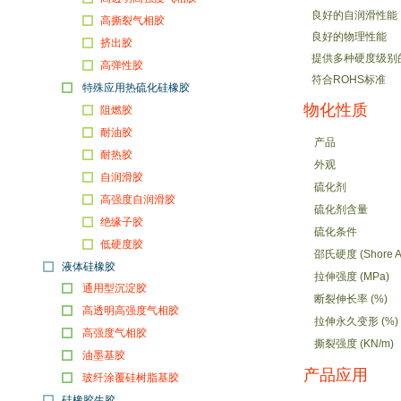
良好的自润滑性能
高撕裂气相胶
良好的物理性能
挤出胶
提供多种硬度级别的产
高弹性胶
符合ROHS标准
特殊应用热硫化硅橡胶
物化性质
阻燃胶
耐油胶
产品
耐热胶
外观
自润滑胶
硫化剂
高强度自润滑胶
硫化剂含量
绝缘子胶
硫化条件
低硬度胶
邵氏硬度 (Shore A
液体硅橡胶
拉伸强度 (MPa)
通用型沉淀胶
断裂伸长率 (%)
高透明高强度气相胶
拉伸永久变形 (%)
高强度气相胶
撕裂强度 (KN/m)
油墨基胶
产品应用
玻纤涂覆硅树脂基胶
硅橡胶生胶