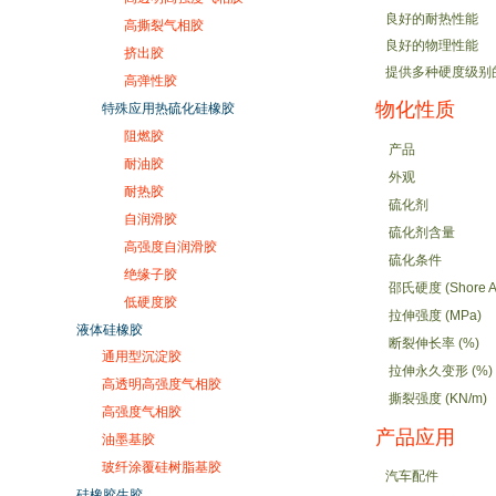
良好的耐热性能
高撕裂气相胶
良好的物理性能
挤出胶
提供多种硬度级别的产
高弹性胶
物化性质
特殊应用热硫化硅橡胶
阻燃胶
产品
耐油胶
外观
耐热胶
硫化剂
自润滑胶
硫化剂含量
高强度自润滑胶
硫化条件
绝缘子胶
邵氏硬度 (Shore A
低硬度胶
拉伸强度 (MPa)
液体硅橡胶
断裂伸长率 (%)
通用型沉淀胶
拉伸永久变形 (%)
高透明高强度气相胶
撕裂强度 (KN/m)
高强度气相胶
产品应用
油墨基胶
玻纤涂覆硅树脂基胶
汽车配件
硅橡胶生胶