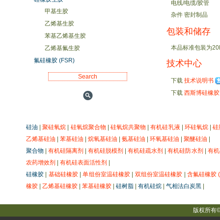
电线/电缆/胶管
甲基生胶
杂件 密封制品
乙烯基生胶
包装和储存
苯基乙烯基生胶
本品标准包装为2
乙烯基氟生胶
氟硅橡胶 (FSR)
技术中心
下载
技术说明书
下载
西斯博硅橡
硅油
|
聚硅氧烷
|
硅氧烷聚合物
|
硅氧烷共聚物
|
有机硅乳液
|
环硅氧烷
|
硅
乙烯基硅油
|
苯基硅油
|
烷氧基硅油
|
氨基硅油
|
环氧基硅油
|
聚醚硅油
|
聚合物
|
有机硅隔离剂
|
有机硅脱模剂
|
有机硅疏水剂
|
有机硅防水剂
|
有机
农药增效剂
|
有机硅表面活性剂
|
硅橡胶
|
基础硅橡胶
|
单组份室温硅橡胶
|
双组份室温硅橡胶
|
含氟硅橡胶 (
橡胶
|
乙烯基硅橡胶
|
苯基硅橡胶
|
硅树脂
|
有机硅烷
|
气相法白炭黑
|
版权所有© 