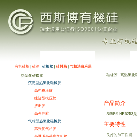
有机硅烷
|
硅油
|
硅橡胶
|
硅树脂
|
气相法白炭黑
|
硅橡胶 - 高温硫化
热硫化硅橡胶
沉淀型热硫化硅橡胶
高档模压胶
经济型模压胶
产品简介
挤出胶
高弹性胶
SiSiB® HR6
气相型热硫化硅橡胶
主要特性
高强度气相胶
良好的加工性能
高透明高强度气相胶