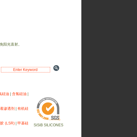
避免阳光直射。
氟硅油
|
含氢硅油
|
展着渗透剂
|
有机硅
 (LSR)
|
甲基硅
SiSiB SILICONES