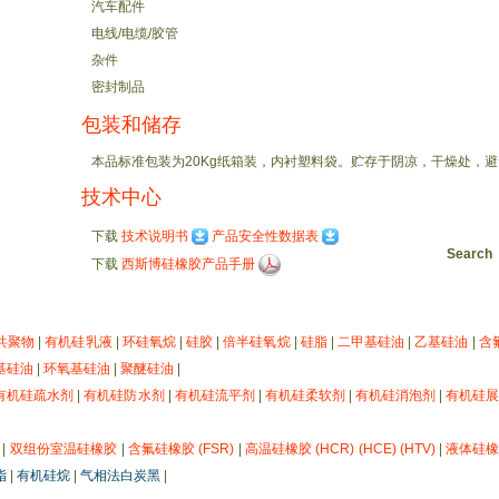
汽车配件
电线/电缆/胶管
杂件
密封制品
包装和储存
本品标准包装为20Kg纸箱装，内衬塑料袋。贮存于阴凉，干燥处，
技术中心
下载
技术说明书
产品安全性数据表
Search
下载
西斯博硅橡胶产品手册
共聚物
|
有机硅乳液
|
环硅氧烷
|
硅胶
|
倍半硅氧烷
|
硅脂
|
二甲基硅油
|
乙基硅油
|
含
基硅油
|
环氧基硅油
|
聚醚硅油
|
有机硅疏水剂
|
有机硅防水剂
|
有机硅流平剂
|
有机硅柔软剂
|
有机硅消泡剂
|
有机硅
|
双组份室温硅橡胶
|
含氟硅橡胶 (FSR)
|
高温硅橡胶 (HCR) (HCE) (HTV)
|
液体硅橡胶
脂
|
有机硅烷
|
气相法白炭黑
|