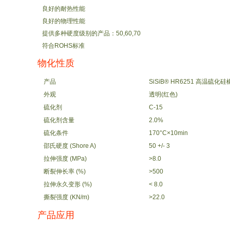
良好的耐热性能
良好的物理性能
提供多种硬度级别的产品：50,60,70
符合ROHS标准
物化性质
产品
SiSiB® HR6251 高温硫化硅
外观
透明(红色)
硫化剂
C-15
硫化剂含量
2.0%
硫化条件
170°C×10min
邵氏硬度 (Shore A)
50 +/- 3
拉伸强度 (MPa)
>8.0
断裂伸长率 (%)
>500
拉伸永久变形 (%)
< 8.0
撕裂强度 (KN/m)
>22.0
产品应用