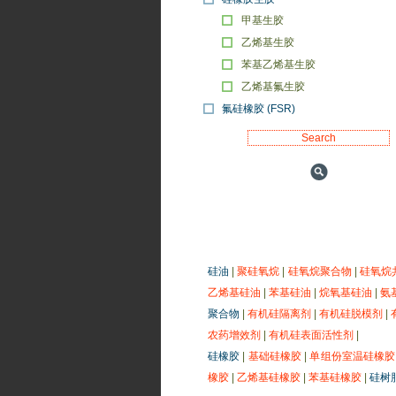
甲基生胶
乙烯基生胶
苯基乙烯基生胶
乙烯基氟生胶
氟硅橡胶 (FSR)
硅油
|
聚硅氧烷
|
硅氧烷聚合物
|
硅氧烷
乙烯基硅油
|
苯基硅油
|
烷氧基硅油
|
氨
聚合物
|
有机硅隔离剂
|
有机硅脱模剂
|
农药增效剂
|
有机硅表面活性剂
|
硅橡胶
|
基础硅橡胶
|
单组份室温硅橡胶
橡胶
|
乙烯基硅橡胶
|
苯基硅橡胶
|
硅树