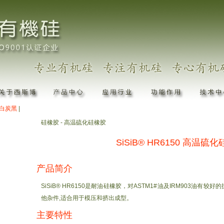
白炭黑
|
硅橡胶 - 高温硫化硅橡胶
SiSiB® HR6150 高温硫
产品简介
SiSiB® HR6150是耐油硅橡胶，对ASTM1#油及IRM903油有
他杂件,适合用于模压和挤出成型。
主要特性