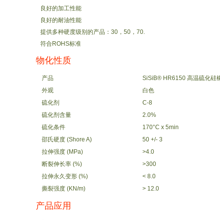
良好的加工性能
良好的耐油性能
提供多种硬度级别的产品：30，50，70.
符合ROHS标准
物化性质
产品
SiSiB® HR6150 高温硫化硅
外观
白色
硫化剂
C-8
硫化剂含量
2.0%
硫化条件
170°C x 5min
邵氏硬度 (Shore A)
50 +/- 3
拉伸强度 (MPa)
>4.0
断裂伸长率 (%)
>300
拉伸永久变形 (%)
< 8.0
撕裂强度 (KN/m)
> 12.0
产品应用