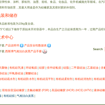
硅弹性体、涂料、胶粘剂、油墨、造纸、食品、化妆品、化学机械抛光等领域。在汽
用和市场前景，其最大用途是作为硅橡胶及其密封胶的补强剂。
包装和储存
本品标准包装为10kg复合袋。
25°C或以下储存于原始未开封容器中，本品自生产之日起保质期为一年，过期产品经
技术中心
下载
产品说明书
产品安全性数据表
Search
下载
西斯博气相法白炭黑产品手册
共聚物
|
有机硅乳液
|
环硅氧烷
|
硅胶
|
倍半硅氧烷
|
硅脂
|
二甲基硅油
|
乙基硅油
|
含
基硅油
|
环氧基硅油
|
聚醚硅油
|
有机硅疏水剂
|
有机硅防水剂
|
有机硅流平剂
|
有机硅柔软剂
|
有机硅消泡剂
|
有机硅
|
双组份室温硅橡胶
|
含氟硅橡胶 (FSR)
|
高温硅橡胶 (HCR) (HCE) (HTV)
|
液体硅橡胶
脂
|
有机硅烷
|
气相法白炭黑
|