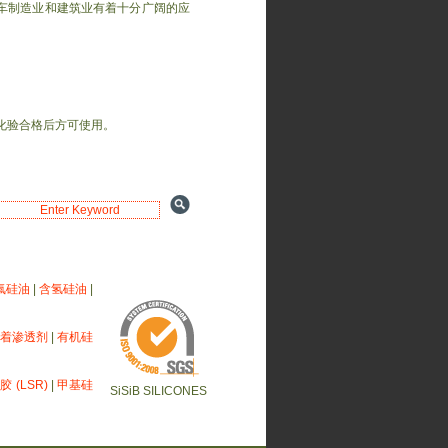
车制造业和建筑业有着十分广阔的应
化验合格后方可使用。
氟硅油
|
含氢硅油
|
展着渗透剂
|
有机硅
 (LSR)
|
甲基硅
SiSiB SILICONES