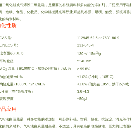
相二氧化硅或气溶胶二氧化硅，是重要的补强填料和多功能的添加剂，广泛应用于硅
药、造纸、食品、化妆品、化学机械抛光等行业,可起到补强、增稠、触变、消光等作
化的纳米材料。
物化性质
CAS 号:
112945-52-5 or 7631-86-9
EINECS 号:
231-545-4
2
比表面积 (BET):
130 +/- 15m
/g
平均粒径:
5~40 nm
SiO
含量（在1000°C下加热2小时后）, wt. %
> 99.8%
2
加热减量 wt. %
<1.0% (2小时，105°C)
灼烧减量 (1000°C / 2h), wt.%
<1.0% (预先在 105°C 烘干2小时)
pH 值（在4%悬浮液）
3.6~4.3
表观密度
~50g/l
产品应用
气相法白炭黑是一种多功能的添加剂，可起到补强、增稠、触变、抗沉淀、消光等作
化的纳米材料。气相法白炭黑耐高温、不燃烧，具有极高的电绝缘性、巨大的比表面