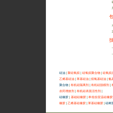
硅油
|
聚硅氧烷
|
硅氧烷聚合物
|
硅氧烷
乙烯基硅油
|
苯基硅油
|
烷氧基硅油
|
氨
聚合物
|
有机硅隔离剂
|
有机硅脱模剂
|
农药增效剂
|
有机硅表面活性剂
|
硅橡胶
|
基础硅橡胶
|
单组份室温硅橡胶
橡胶
|
乙烯基硅橡胶
|
苯基硅橡胶
|
硅树